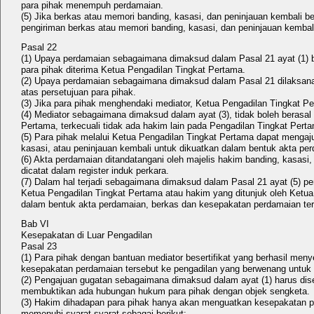
para pihak menempuh perdamaian.
(5) Jika berkas atau memori banding, kasasi, dan peninjauan kembali 
pengiriman berkas atau memori banding, kasasi, dan peninjauan kemb
Pasal 22
(1) Upaya perdamaian sebagaimana dimaksud dalam Pasal 21 ayat (1) be
para pihak diterima Ketua Pengadilan Tingkat Pertama.
(2) Upaya perdamaian sebagaimana dimaksud dalam Pasal 21 dilaksanakan
atas persetujuan para pihak.
(3) Jika para pihak menghendaki mediator, Ketua Pengadilan Tingkat P
(4) Mediator sebagaimana dimaksud dalam ayat (3), tidak boleh berasa
Pertama, terkecuali tidak ada hakim lain pada Pengadilan Tingkat Perta
(5) Para pihak melalui Ketua Pengadilan Tingkat Pertama dapat mengaj
kasasi, atau peninjauan kembali untuk dikuatkan dalam bentuk akta pe
(6) Akta perdamaian ditandatangani oleh majelis hakim banding, kasasi,
dicatat dalam register induk perkara.
(7) Dalam hal terjadi sebagaimana dimaksud dalam Pasal 21 ayat (5) pera
Ketua Pengadilan Tingkat Pertama atau hakim yang ditunjuk oleh Ketua
dalam bentuk akta perdamaian, berkas dan kesepakatan perdamaian ter
Bab VI
Kesepakatan di Luar Pengadilan
Pasal 23
(1) Para pihak dengan bantuan mediator besertifikat yang berhasil me
kesepakatan perdamaian tersebut ke pengadilan yang berwenang untu
(2) Pengajuan gugatan sebagaimana dimaksud dalam ayat (1) harus di
membuktikan ada hubungan hukum para pihak dengan objek sengketa.
(3) Hakim dihadapan para pihak hanya akan menguatkan kesepakatan p
memenuhi syarat-syarat sebagai berikut: