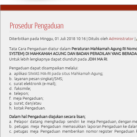
Prosedur Pengaduan
Diterbitkan pada Minggu, 01 Juli 2018 10:16
|
Ditulis oleh
Administrator
|
Tata Cara Pengaduan diatur dalam
Peraturan Mahkamah Agung RI No
SYSTEM) DI MAHKAMAH AGUNG DAN BADAN PERADILAN YANG BERADA
Untuk lebih lengkapnya dapat diunduh pada
JDIH MA RI
.
Pengaduan dapat disampaikan melalui:
a. aplikasi
SIWAS MA-RI pada situs Mahkamah Agung
;
b. layanan pesan singkat/SMS;
c. surat elektronik (e-mail);
d. faksimile;
e. telepon;
f. meja Pengaduan;
g. surat; dan/atau
h. kotak Pengaduan.
Dalam hal Pengaduan diajukan secara lisan;
a. Pelapor datang menghadap sendiri ke meja Pengaduan, dengan menu
b. petugas meja Pengaduan memasukkan laporan Pengaduan ke dalam 
c. petugas meja Pengaduan memberikan nomor register Pengaduan k