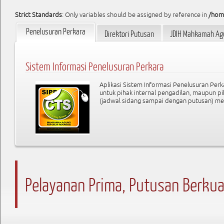
Strict Standards
: Only variables should be assigned by reference in
/hom
Penelusuran Perkara
Direktori Putusan
JDIH Mahkamah Ag
Sistem Informasi Penelusuran Perkara
Pencarian Dokumen Putusan di Direktori Putusan Ma
Aplikasi Sistem Informasi Penelusuran Perk
Pencarian cepat Dokumen Putusan di Data
untuk pihak internal pengadilan, maupun p
(jadwal sidang sampai dengan putusan) melal
Pelayanan Prima, Putusan Berkua