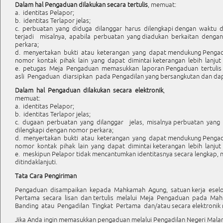
Dalam hal Pengaduan dilakukan secara tertulis
, memuat:
a. identitas Pelapor;
b. identitas Terlapor jelas;
c. perbuatan yang diduga dilanggar harus dilengkapi dengan waktu 
terjadi misalnya, apabila perbuatan yang diadukan berkaitan dengan
perkara;
d. menyertakan bukti atau keterangan yang dapat mendukung Pengadu
nomor kontak pihak lain yang dapat dimintai keterangan lebih lanju
e. petugas Meja Pengaduan memasukkan laporan Pengaduan tertuli
asli Pengaduan diarsipkan pada Pengadilan yang bersangkutan dan dap
Dalam hal Pengaduan dilakukan secara elektronik
,
memuat:
a. identitas Pelapor;
b. identitas Terlapor jelas;
c. dugaan perbuatan yang dilanggar jelas, misalnya perbuatan yan
dilengkapi dengan nomor perkara;
d. menyertakan bukti atau keterangan yang dapat mendukung Pengadua
nomor kontak pihak lain yang dapat dimintai keterangan lebih lanju
e. meskipun Pelapor tidak mencantumkan identitasnya secara lengkap
ditindaklanjuti.
Tata Cara Pengiriman
Pengaduan disampaikan kepada Mahkamah Agung, satuan kerja eselo
Pertama secara lisan dan tertulis melalui Meja Pengaduan pada Ma
Banding atau Pengadilan Tingkat Pertama dan/atau secara elektronik m
Jika Anda ingin memasukkan pengaduan melalui Pengadilan Negeri Malan