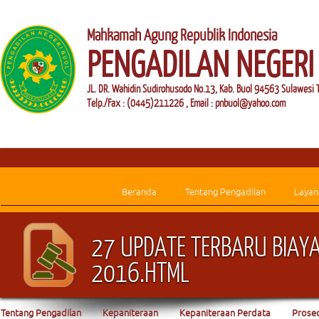
Mahkamah Agung Republik Indonesia
PENGADILAN NEGERI
JL. DR. Wahidin Sudirohusodo No.13, Kab. Buol 94563 Sulawesi 
Telp./Fax : (0445)211226 , Email : pnbuol@yahoo.com
Beranda
Tentang Pengadilan
Layan
27 UPDATE TERBARU BIAY
2016.HTML
Tentang Pengadilan
Kepaniteraan
Kepaniteraan Perdata
Prosed