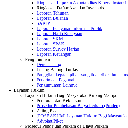
Ringkasan Laporan Akuntabilitas Kinerja Instansi
Ringkasan Daftar Aset dan Inventaris
Laporan Tahunan
Laporan Bulanan
SAKIP
Laporan Pelayanan informasi Publik
Laporan Harta Kekayaan
Laporan SKM
Laporan SPAK
Laporan Survey Harian
Laporan Keuangan
Pengumuman
Denda Tilang
Lelang Barang dan Jasa
Panggilan kepada pihak yang tidak diketahui alam
Penerimaan Pegawai
Pengumuman Lainnya
Layanan Hukum
Layanan Hukum Bagi Masyarakat Kurang Mampu
Peraturan dan Kebijakan
Prosedur Pembebasan Biaya Perkara (Prodeo)
Zitting Plaats
(POSBAKUM) Layanan Hukum Bagi Masyarakat
Advokat Piket
Prosedur Pengajuan Perkara da Biaya Perkara