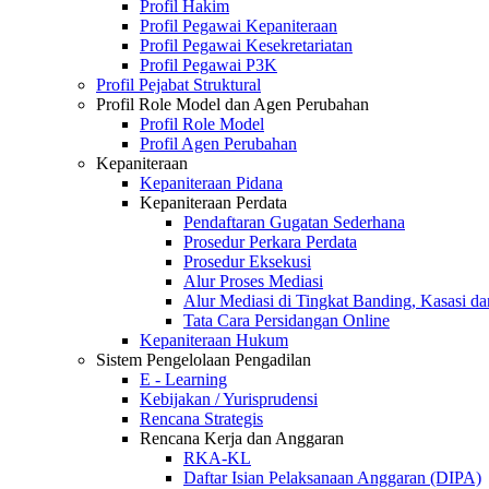
Profil Hakim
Profil Pegawai Kepaniteraan
Profil Pegawai Kesekretariatan
Profil Pegawai P3K
Profil Pejabat Struktural
Profil Role Model dan Agen Perubahan
Profil Role Model
Profil Agen Perubahan
Kepaniteraan
Kepaniteraan Pidana
Kepaniteraan Perdata
Pendaftaran Gugatan Sederhana
Prosedur Perkara Perdata
Prosedur Eksekusi
Alur Proses Mediasi
Alur Mediasi di Tingkat Banding, Kasasi d
Tata Cara Persidangan Online
Kepaniteraan Hukum
Sistem Pengelolaan Pengadilan
E - Learning
Kebijakan / Yurisprudensi
Rencana Strategis
Rencana Kerja dan Anggaran
RKA-KL
Daftar Isian Pelaksanaan Anggaran (DIPA)