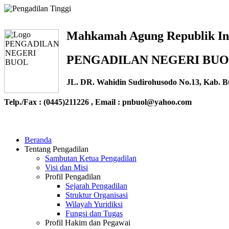
Mahkamah Agung Republik In
PENGADILAN NEGERI BU
JL. DR. Wahidin Sudirohusodo No.13, Kab. B
Telp./Fax : (0445)211226 , Email : pnbuol@yahoo.com
Beranda
Tentang Pengadilan
Sambutan Ketua Pengadilan
Visi dan Misi
Profil Pengadilan
Sejarah Pengadilan
Struktur Organisasi
Wilayah Yuridiksi
Fungsi dan Tugas
Profil Hakim dan Pegawai