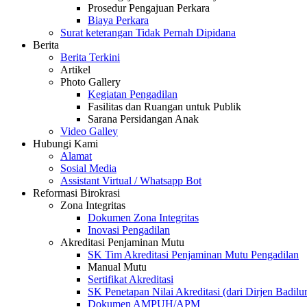
Prosedur Pengajuan Perkara
Biaya Perkara
Surat keterangan Tidak Pernah Dipidana
Berita
Berita Terkini
Artikel
Photo Gallery
Kegiatan Pengadilan
Fasilitas dan Ruangan untuk Publik
Sarana Persidangan Anak
Video Galley
Hubungi Kami
Alamat
Sosial Media
Assistant Virtual / Whatsapp Bot
Reformasi Birokrasi
Zona Integritas
Dokumen Zona Integritas
Inovasi Pengadilan
Akreditasi Penjaminan Mutu
SK Tim Akreditasi Penjaminan Mutu Pengadilan
Manual Mutu
Sertifikat Akreditasi
SK Penetapan Nilai Akreditasi (dari Dirjen Badilu
Dokumen AMPUH/APM